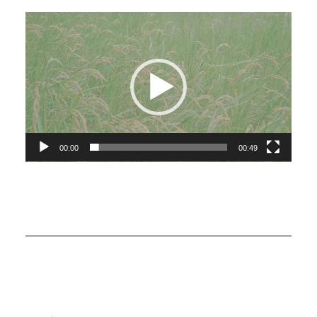
動
画
プ
レ
ー
ヤ
ー
00:00
00:49