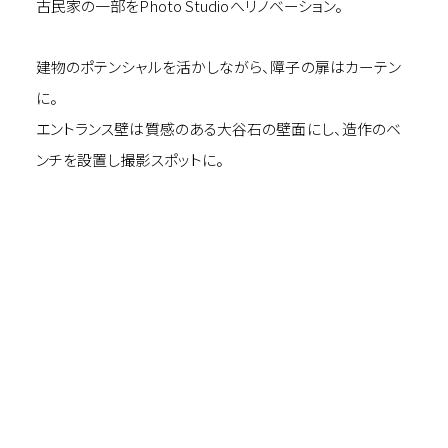
古民家の一部をPhoto Studioへリノベーション。
建物のポテンシャルを活かしながら、障子の扉はカーテン
に。
エントランス壁は質感のある大谷石の壁面にし、造作のベ
ンチを設置し撮影スポットに。
特別な時にのみ公開される奥書院。
椿の襖絵、庭園を望む廊下、光のベール、アート…。
この場所で、その時間だけの物語を映し出す
美しい空間に生まれ変わりました。